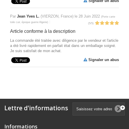
Signaler un abus
Par
Jean Yves L.
(VIERZON, France) le
28 Juin 2022
(
Porte carte
:
toile cuir, époque guerre Algerie
)
(
5
/
5
)
Article conforme à la description
La commande été traitée avec diligence par le vendeur et l'article
a été livré rapidement en parfait état dans un emballage soigné.
Je suis satisfait de mon achat.
Signaler un abus
Lettre d'informations
Informations