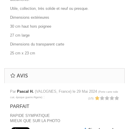
Utile, collection, très solide et neuf ou presque.
Dimensions extérieures
30 cm haut hors poignee
27 cm large
Dimensions du transparent carte
25 cm x 23 cm
AVIS
Par
Pascal H.
(VALOGNES, France) le
29 Mai 2024
(
Porte carte toile
:
cuir, époque guerre Algerie
)
(
1
/
5
)
PARFAIT
RAPIDE SYMPATIQUE
MIEUX QUE SUR LA PHOTO