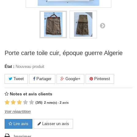
Porte carte toile cuir, époque guerre Algerie
État :
Nouveau produit
Tweet
Partager
Google+
Pinterest
Notes et avis clients
(
3
/
5
)
2
2
note(s) -
avis
Voir répartition
Lire avis
Laisser un avis
Imprimer