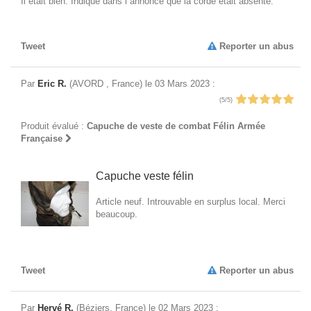
Il était bien. Indiqué dans l annonce que la corde était absente.
Tweet
Reporter un abus
Par
Eric R.
(AVORD , France) le 03 Mars 2023 :
(5/5)
Produit évalué :
Capuche de veste de combat Félin Armée
Française
Capuche veste félin
Article neuf. Introuvable en surplus local. Merci
beaucoup.
Tweet
Reporter un abus
Par
Hervé R.
(Béziers, France) le 02 Mars 2023 :