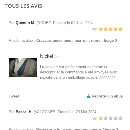
TOUS LES AVIS
Par
Quentin M.
(RODEZ, France) le 01 Juin 2024 :
(5/5)
Produit évalué :
Cravates anciennes , marron , noire , beige
Nickel ✨
La cravate est parfaitement conforme au
descriptif et la commande a été envoyée avec
rapidité dans un emballage adapté ????????
Tweet
Reporter un abus
Par
Pascal H.
(VALOGNES, France) le 29 Mai 2024 :
(1/5)
Produit évalué :
Porte carte toile cuir, époque guerre Algerie