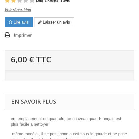
(
2
/
5
)
1
1
note(s) -
avis
Voir répartition
Lire avis
Laisser un avis
Imprimer
6,00 €
TTC
EN SAVOIR PLUS
en remplacement du quart alu, ce nouveau quart Français est
plus facile a nettoyer
même modéle , il se positionne aussi sous la gourde et se pose