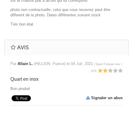
sur le chauffe plat a alcool qui lui correspond
photo non contractuelle, celui que vous recevrez peut être
different de la photo. Dates différentes suivant stock
Très bon état
AVIS
Par
Allain L.
(HILLION, France) le
04 Juil. 2021
(
Quart Français inox
)
:
(
2
/
5
)
Quart en inox
Bon produit
Signaler un abus